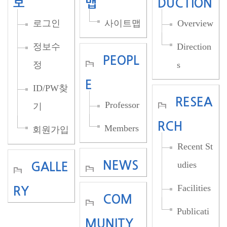
보
맵
DUCTION
로그인
사이트맵
Overview
정보수
Direction
PEOPL
정
s
E
ID/PW찾
RESEA
Professor
기
RCH
Members
회원가입
Recent St
NEWS
udies
GALLE
Facilities
RY
COM
Publicati
MUNITY